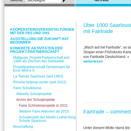
SUCHE
fairtrade
Über 1000 Saarlouis
KOOPERATIONSVERANSTALTUNGEN
mit Fairtrade
MIT DER FBS UND VHS
AUSSTELLUNG DIE ZUKUNFT HAT
BEGONNEN
„Wach auf mit Fairtrade“, so la
KONKRETE AKTIVITÄTEN DER
PROJEKT-PARTNERSCHAFT
Slogan einer Frühstücks-Ka
von Fairtrade Deutschland. »
Matiguás: Projekt-Partnerschaft seit
1986 als Zeichen der Solidarität
weiterlesen
Projektpartnerschaft Gemeinsam für
Eine Welt e.V.
La Tienda Saarlouis (seit 1983)
Riruma helping center (seit 2022)
Faire Schulklasse
Aktuelle Schulprojekte
Archiv der Schulprojekte
Faire Schhülerprojekte in 2011
Fairtrade – commerc
Weitere Faire Aktionen ab 2010
Schulprojekt der Martin-Luther-King
Schule Saarlouis
Beschaffung
Unter diesem Motto stand die