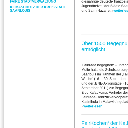
FAIRE STADTVERWALTUNG
diesjährige deutsch- französi
Jugendfreizeit der Städte Saa
KLIMASCHUTZ DER KREISSTADT
SAARLOUIS
und Saint-Nazaire.
»
weiterle
Über 1500 Begegnun
ermöglicht
‚Fairtrade begegnen‘ – unter
Motto hatte die Schulseelsorg
Saarlouis im Rahmen der ‚Fai
Woche‘ (16. – 30. September 
und der ‚BNE-Aktionstage‘ (16
September 2011) zur Begegn
Elod Kafaukoma, Vertreter der
Fairtrade-Rohrzuckerkooperat
Kasinthula in Malawi eingela
»
weiterlesen
FairKochen‘ der Kat