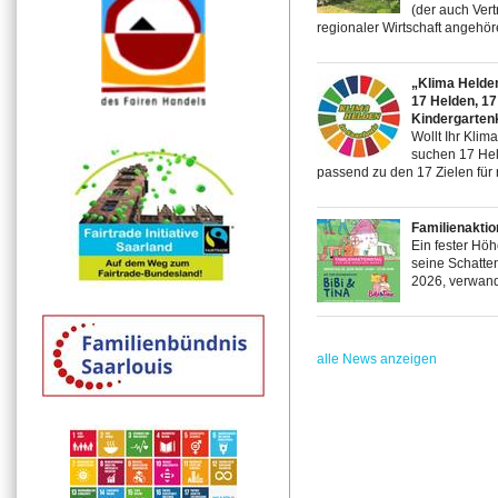
(der auch Ver
regionaler Wirtschaft angehör
„Klima Helden 
17 Helden, 17
Kindergartenk
Wollt Ihr Klim
suchen 17 Hel
passend zu den 17 Zielen für 
Familienakti
Ein fester Höh
seine Schatte
2026, verwande
alle News anzeigen