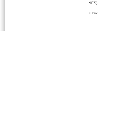
NES)
• usw.