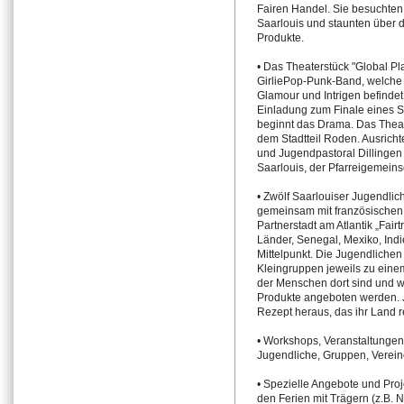
Fairen Handel. Sie besuchten
Saarlouis und staunten über di
Produkte.
• Das Theaterstück "Global Pl
GirliePop-Punk-Band, welche si
Glamour und Intrigen befindet
Einladung zum Finale eines S
beginnt das Drama. Das Theat
dem Stadtteil Roden. Ausrichte
und Jugendpastoral Dillingen
Saarlouis, der Pfarreigemeins
• Zwölf Saarlouiser Jugendli
gemeinsam mit französischen 
Partnerstadt am Atlantik „Fair
Länder, Senegal, Mexiko, Ind
Mittelpunkt. Die Jugendlichen 
Kleingruppen jeweils zu ein
der Menschen dort sind und 
Produkte angeboten werden. J
Rezept heraus, das ihr Land r
• Workshops, Veranstaltungen,
Jugendliche, Gruppen, Verein
• Spezielle Angebote und Pro
den Ferien mit Trägern (z.B. 