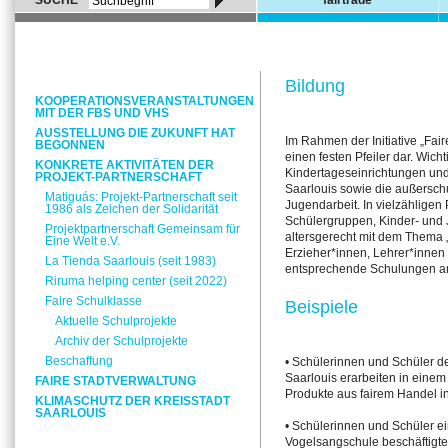
SUCHE
fairtrade
Bildung
KOOPERATIONSVERANSTALTUNGEN
MIT DER FBS UND VHS
AUSSTELLUNG DIE ZUKUNFT HAT
Im Rahmen der Initiative „Faire
BEGONNEN
einen festen Pfeiler dar. Wich
KONKRETE AKTIVITÄTEN DER
Kindertageseinrichtungen und
PROJEKT-PARTNERSCHAFT
Saarlouis sowie die außersc
Matiguás: Projekt-Partnerschaft seit
Jugendarbeit. In vielzähligen
1986 als Zeichen der Solidarität
Schülergruppen, Kinder- und
Projektpartnerschaft Gemeinsam für
altersgerecht mit dem Thema „
Eine Welt e.V.
Erzieher*innen, Lehrer*inne
La Tienda Saarlouis (seit 1983)
entsprechende Schulungen a
Riruma helping center (seit 2022)
Faire Schulklasse
Beispiele
Aktuelle Schulprojekte
Archiv der Schulprojekte
Beschaffung
• Schülerinnen und Schüler de
Saarlouis erarbeiten in einem
FAIRE STADTVERWALTUNG
Produkte aus fairem Handel i
KLIMASCHUTZ DER KREISSTADT
SAARLOUIS
• Schülerinnen und Schüler ei
Vogelsangschule beschäftigte