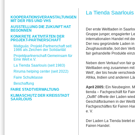
La Tienda Saarlouis 
KOOPERATIONSVERANSTALTUNGEN
MIT DER FBS UND VHS
AUSSTELLUNG DIE ZUKUNFT HAT
Der erste Weltladen in Saarlo
BEGONNEN
Gruppe junger, engagierter Le
KONKRETE AKTIVITÄTEN DER
internationalen Handel mit d
PROJEKT-PARTNERSCHAFT
Der neu gegründete Laden in d
Matiguás: Projekt-Partnerschaft seit
Zeughausstraße, bot den Verb
1986 als Zeichen der Solidarität
fair gehandelte Produkte einz
Projektpartnerschaft Gemeinsam für
Eine Welt e.V.
Neben dem Verkauf von fair g
La Tienda Saarlouis (seit 1983)
Weltladen eng zusammen mit d
Riruma helping center (seit 2022)
Welt‘, der bis heute verschied
Faire Schulklasse
Afrika, Indien und anderen Län
Beschaffung
April 2005:
Ein Neubeginn. Mi
FAIRE STADTVERWALTUNG
tienda – Fachgeschäft für Fa
KLIMASCHUTZ DER KREISSTADT
„Outfit“ öffnete der Laden wie
SAARLOUIS
Geschäftsräumen in der Weißk
Fachgeschäftes für Fairen Hand
e. V.
Der Laden La Tienda bietet ei
Fairen Handel.