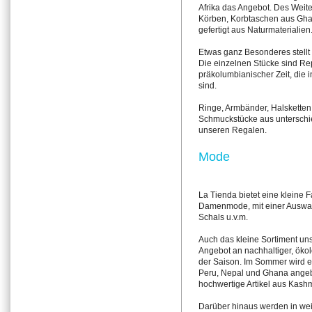
Afrika das Angebot. Des Weit
Körben, Korbtaschen aus Gha
gefertigt aus Naturmaterialien
Etwas ganz Besonderes stellt
Die einzelnen Stücke sind Rep
präkolumbianischer Zeit, die
sind.
Ringe, Armbänder, Halsketten
Schmuckstücke aus unterschie
unseren Regalen.
Mode
La Tienda bietet eine kleine
Damenmode, mit einer Auswah
Schals u.v.m.
Auch das kleine Sortiment un
Angebot an nachhaltiger, ökol
der Saison. Im Sommer wird 
Peru, Nepal und Ghana angebo
hochwertige Artikel aus Kashm
Darüber hinaus werden in we