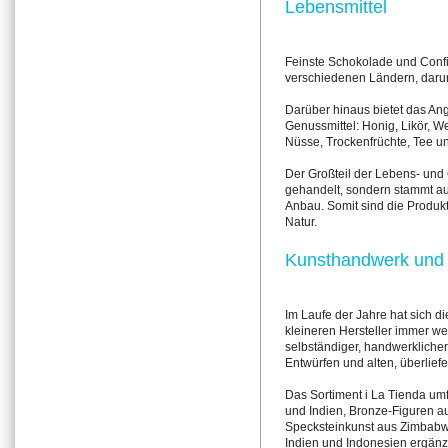
Lebensmittel
Feinste Schokolade und Confis
verschiedenen Ländern, darun
Darüber hinaus bietet das An
Genussmittel: Honig, Likör, W
Nüsse, Trockenfrüchte, Tee u
Der Großteil der Lebens- und G
gehandelt, sondern stammt a
Anbau. Somit sind die Produk
Natur.
Kunsthandwerk und
Im Laufe der Jahre hat sich di
kleineren Hersteller immer we
selbständiger, handwerklicher 
Entwürfen und alten, überliefe
Das Sortiment i La Tienda um
und Indien, Bronze-Figuren a
Specksteinkunst aus Zimbabwe
Indien und Indonesien ergän