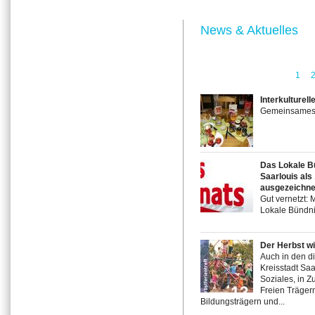
News & Aktuelles
1
Interkulturell
Gemeinsames F
Das Lokale Bü
Saarlouis al
ausgezeichne
Gut vernetzt: 
Lokale Bündn
Der Herbst w
Auch in den di
Kreisstadt Saa
Soziales, in 
Freien Trägern
Bildungsträgern und...