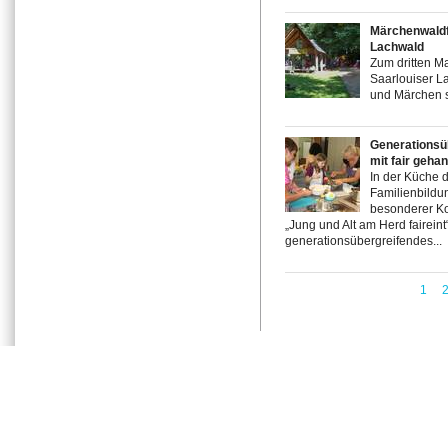
Märchenwaldf
Lachwald
Zum dritten M
Saarlouiser L
und Märchen s
Generationsü
mit fair geha
In der Küche 
Familienbildun
besonderer Ko
„Jung und Alt am Herd faireint
generationsübergreifendes...
1