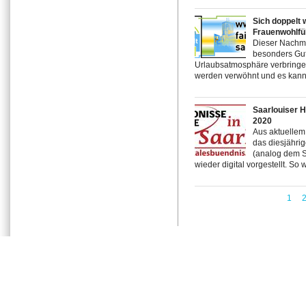
Sich doppelt 
Frauenwohlfü
Dieser Nachmit
besonders Gut
Urlaubsatmosphäre verbringen
werden verwöhnt und es kann 
Saarlouiser 
2020
Aus aktuellem
das diesjähri
(analog dem 
wieder digital vorgestellt. So w
1