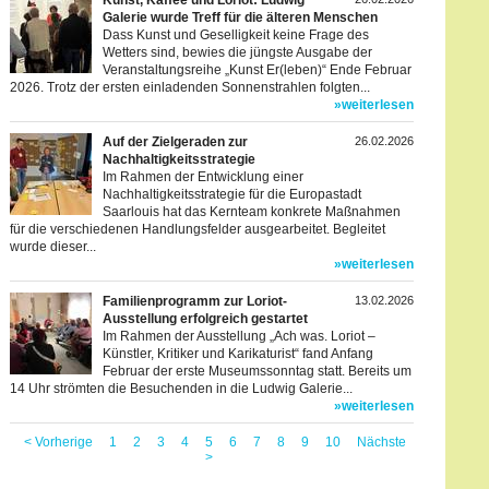
Kunst, Kaffee und Loriot: Ludwig
Galerie wurde Treff für die älteren Menschen
Dass Kunst und Geselligkeit keine Frage des
Wetters sind, bewies die jüngste Ausgabe der
Veranstaltungsreihe „Kunst Er(leben)“ Ende Februar
2026. Trotz der ersten einladenden Sonnenstrahlen folgten...
»weiterlesen
Auf der Zielgeraden zur
26.02.2026
Nachhaltigkeitsstrategie
Im Rahmen der Entwicklung einer
Nachhaltigkeitsstrategie für die Europastadt
Saarlouis hat das Kernteam konkrete Maßnahmen
für die verschiedenen Handlungsfelder ausgearbeitet. Begleitet
wurde dieser...
»weiterlesen
Familienprogramm zur Loriot-
13.02.2026
Ausstellung erfolgreich gestartet
Im Rahmen der Ausstellung „Ach was. Loriot –
Künstler, Kritiker und Karikaturist“ fand Anfang
Februar der erste Museumssonntag statt. Bereits um
14 Uhr strömten die Besuchenden in die Ludwig Galerie...
»weiterlesen
< Vorherige
1
2
3
4
5
6
7
8
9
10
Nächste
>