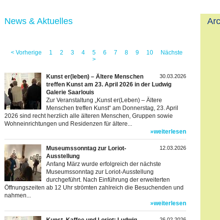
News & Aktuelles
Arc
< Vorherige
1
2
3
4
5
6
7
8
9
10
Nächste
>
Kunst er(leben) – Ältere Menschen
30.03.2026
treffen Kunst am 23. April 2026 in der Ludwig
Galerie Saarlouis
Zur Veranstaltung „Kunst er(Leben) – Ältere
Menschen treffen Kunst“ am Donnerstag, 23. April
2026 sind recht herzlich alle älteren Menschen, Gruppen sowie
Wohneinrichtungen und Residenzen für ältere...
»weiterlesen
Museumssonntag zur Loriot-
12.03.2026
Ausstellung
Anfang März wurde erfolgreich der nächste
Museumssonntag zur Loriot-Ausstellung
durchgeführt. Nach Einführung der erweiterten
Öffnungszeiten ab 12 Uhr strömten zahlreich die Besuchenden und
nahmen...
»weiterlesen
26.02.2026