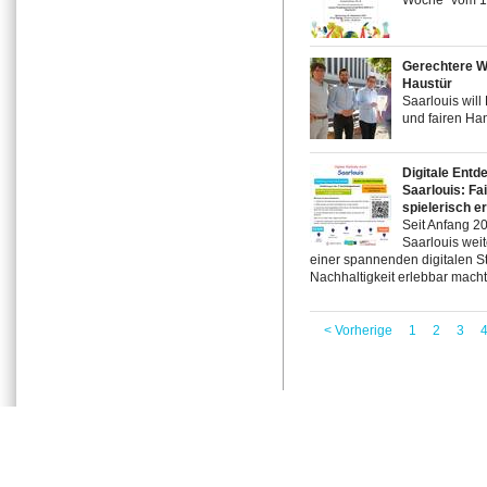
Woche" vom 12
Gerechtere We
Haustür
Saarlouis wil
und fairen Han
Digitale Entd
Saarlouis: Fa
spielerisch e
Seit Anfang 20
Saarlouis wei
einer spannenden digitalen St
Nachhaltigkeit erlebbar macht. 
< Vorherige
1
2
3