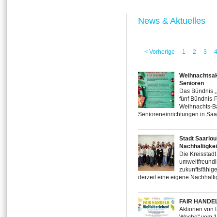
News & Aktuelles
< Vorherige
1
2
3
Weihnachtsakt
Senioren
Das Bündnis „F
fünf Bündnis-P
Weihnachts-Ba
Senioreneinrichtungen in Saar
Stadt Saarloui
Nachhaltigkei
Die Kreisstadt
umweltfreundli
zukunftsfähige
derzeit eine eigene Nachhaltig
FAIR HANDELN 
Aktionen von 