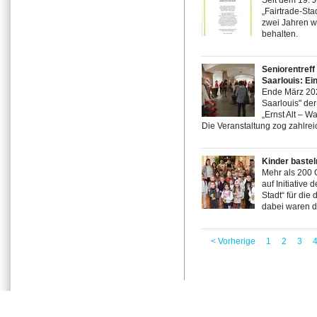
Seit dem 19. J
„Fairtrade-St
zwei Jahren wi
behalten.
Seniorentreff
Saarlouis: Ei
Ende März 202
Saarlouis" der
„Ernst Alt – W
Die Veranstaltung zog zahlrei
Kinder bastel
Mehr als 200 O
auf Initiative
Stadt“ für die
dabei waren d
< Vorherige
1
2
3