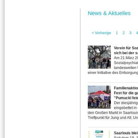
News & Aktuelles
< Vorherige
1
2
3
Verein für So
sich bei der 
Am 21.März 202
Sozialpsychiat
landesweiten 
einer Initiative des Entsorgun
Familienaktio
Fest für die 
"Pumuckl feie
Der diesjährig
eingebettet i
den Großen Markt in Saarloui
Treffpunkt für Jung und Alt. Un
Saarlouis blei