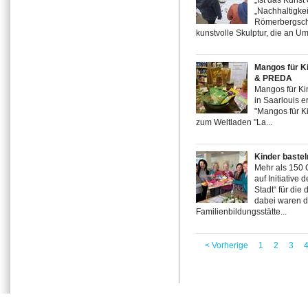
„Ist das Kunst
„Nachhaltigke
Römerbergschu
kunstvolle Skulptur, die an Um
Mangos für K
& PREDA
Mangos für Kin
in Saarlouis e
"Mangos für Ki
zum Weltladen "La...
Kinder bastel
Mehr als 150 O
auf Initiative
Stadt“ für die
dabei waren d
Familienbildungsstätte...
< Vorherige
1
2
3