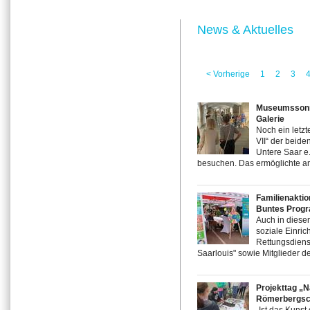
News & Aktuelles
< Vorherige
1
2
3
Museumssonnt
Galerie
Noch ein letz
VII“ der beid
Untere Saar e.
besuchen. Das ermöglichte am
Familienaktio
Buntes Progr
Auch in diesem
soziale Einrich
Rettungsdienst
Saarlouis" sowie Mitglieder d
Projekttag „N
Römerbergsc